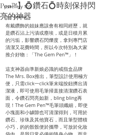
Pen™】💍鑽石💍時刻保持閃
Jewellery 101
亮的神器
Our Brand
有戴鑽飾的姐妹應該會有相同經歷，就
是鑽石沾上污漬或塵埃，或是日積月累
的污垢，影響鑽石閃爍度，拿到專門店
清潔又花費時間，所以今次特別為大家
推介好物：「The Gem Pen™」！
這支神器由準新娘必識的戒指盒品牌
The Mrs. Box推出，筆型設計使用極方
便，只需click一click筆末端按鈕擠出清
潔液，即可使用毛筆掃直接清潔鑽石表
面，令鑽石閃亮如新，bling bling再
現！The Gem Pen™毛筆頭纖細，即使
小塊面和小罅隙也可清潔得到，可用於
鑽石、珍珠及其他寶石，而且筆型體積
小巧，的的骰骰便於攜帶，可放於化妝
袋內，是我日常必備的隨身小物。而非