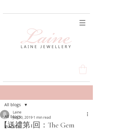
Post
All blogs
Laine
All blogs
Jun 20, 2019
1 min read
【送禮第1回：The Gem
Practical