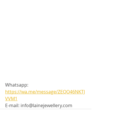
Whatsapp: 
https://wa.me/message/ZEQO46NKTJ
VVM1
E-mail: info@lainejewellery.com