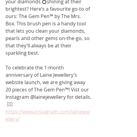
your diamonds 💍shining at their 
brightest? Here’s a favourite go-to of 
ours: The Gem Pen™ by The Mrs. 
Box. This brush pen is a handy tool 
that lets you clean your diamonds, 
pearls and other gems on-the-go, so 
that they’ll always be at their 
sparkling best. 
To celebrate the 1-month 
anniversary of Laine Jewellery’s 
website launch, we are giving away 
20 pieces of The Gem Pen™! Vist our 
Instagram @lainejewellery for details.
 👉🏻
https://www.instagram.com/lainejew
ellery/