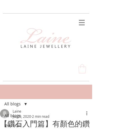
Post
All blogs
Laine
All blogs
Jul 20, 2020
2 min read
【鑽石入門篇】有顏色的鑽
Practical