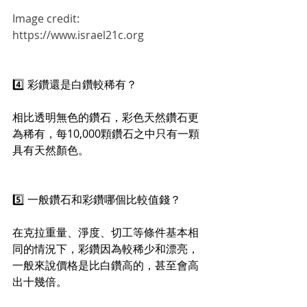
Image credit: 
https://www.israel21c.org
4️⃣ 彩鑽還是白鑽較稀有？
相比透明無色的鑽石，彩色天然鑽石更
為稀有，每10,000顆鑽石之中只有一顆
具有天然顏色。
5️⃣ 一般鑽石和彩鑽哪個比較值錢？
在克拉重量、淨度、切工等條件基本相
同的情況下，彩鑽因為較稀少和漂亮，
一般來說價格是比白鑽高的，甚至會高
出十幾倍。