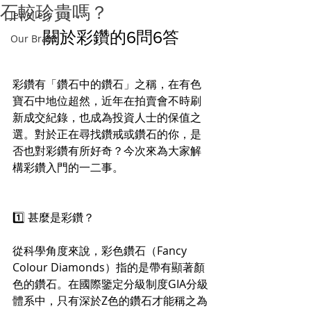
石較珍貴嗎？
Jewellery 101
關於彩鑽的6問6答
Our Brand
彩鑽有「鑽石中的鑽石」之稱，在有色
寶石中地位超然，近年在拍賣會不時刷
新成交紀錄，也成為投資人士的保值之
選。對於正在尋找鑽戒或鑽石的你，是
否也對彩鑽有所好奇？今次來為大家解
構彩鑽入門的一二事。
1️⃣ 甚麼是彩鑽？
從科學角度來說，彩色鑽石（Fancy 
Colour Diamonds）指的是帶有顯著顏
色的鑽石。在國際鑒定分級制度GIA分級
體系中，只有深於Z色的鑽石才能稱之為