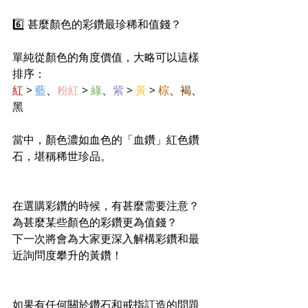
6️⃣ 甚麼顏色的彩鑽最珍稀和值錢？
單純從顏色的角度價值，大略可以這樣
排序：
紅
 > 
藍
、
粉紅
 > 
綠
、
紫
 > 
黃
 > 
棕
、
褐
、
黑
當中，顏色濃如血色的「血鑽」紅色鑽
石，堪稱稀世珍品。
在選購彩鑽的時候，有甚麼需要注意？
為甚麼某些顏色的彩鑽更為值錢？
下一次將會為大家更深入解構彩鑽和最
近詢問度攀升的黃鑽！
如果有任何關於鑽石和戒指訂造的問題