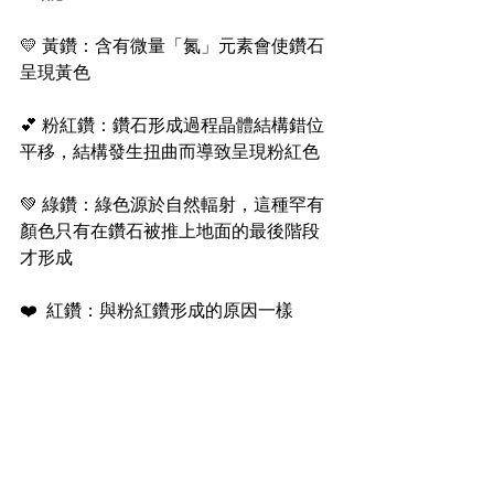
💛 黃鑽：含有微量「氮」元素會使鑽石
呈現黃色
💕 粉紅鑽：鑽石形成過程晶體結構錯位
平移，結構發生扭曲而導致呈現粉紅色
💚 綠鑽：綠色源於自然輻射，這種罕有
顏色只有在鑽石被推上地面的最後階段
才形成
❤️  紅鑽：與粉紅鑽形成的原因一樣