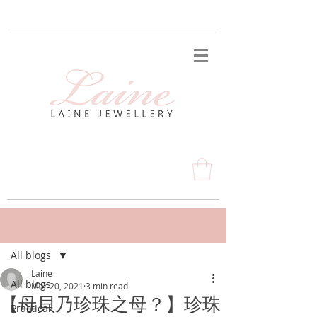
Post
All blogs
Laine
All blogs
Mar 20, 2021
3 min read
【母貝乃珍珠之母？】珍珠
Practical