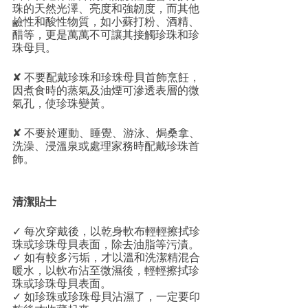
珠的天然光澤、亮度和強韌度，而其他
鹼性和酸性物質，如小蘇打粉、酒精、
醋等，更是萬萬不可讓其接觸珍珠和珍
珠母貝。
✘ 不要配戴珍珠和珍珠母貝首飾烹飪，
因煮食時的蒸氣及油煙可滲透表層的微
氣孔，使珍珠變黃。
✘ 不要於運動、睡覺、游泳、焗桑拿、
洗澡、浸溫泉或處理家務時配戴珍珠首
飾。
清潔貼士
✓ 每次穿戴後，以乾身軟布輕輕擦拭珍
珠或珍珠母貝表面，除去油脂等污漬。
✓ 如有較多污垢，才以溫和洗潔精混合
暖水，以軟布沾至微濕後，輕輕擦拭珍
珠或珍珠母貝表面。
✓ 如珍珠或珍珠母貝沾濕了，一定要印