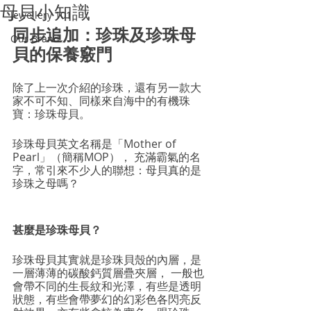
母貝小知識
Jewellery 101
同步追加：
珍珠及珍珠母
Our Brand
貝的
保養竅門
除了上一次介紹的珍珠，還有另一款大
家不可不知、同樣來自海中的有機珠
寶：珍珠母貝。
珍珠母貝英文名稱是「Mother of 
Pearl」（簡稱MOP）， 充滿霸氣的名
字，常引來不少人的聯想：母貝真的是
珍珠之母嗎？
甚麼是珍珠母貝？
珍珠母貝其實就是珍珠貝殼的內層，是
一層薄薄的碳酸鈣質層疊夾層， 一般也
會帶不同的生長紋和光澤，有些是透明
狀態，有些會帶夢幻的幻彩色各閃亮反