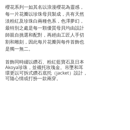
櫻花系列一如其名以浪漫櫻花為靈感，
每一片花瓣以珍珠母貝製成，共有天然
淡粉紅及珍珠白兩種色系，色澤夢幻，
最特別之處是每一顆優質母貝均由設計
師親自挑選和配對，再經由工匠人手切
割和雕刻，因此每片花瓣與每件首飾也
是獨一無二。
首飾同時綴以鑽石、粉紅藍寶石及日本
Akoya珍珠，並襯托玫瑰金。吊墜和耳
環更以可拆式鑽石底托（jacket）設計，
可隨心情或打扮一款兩穿。