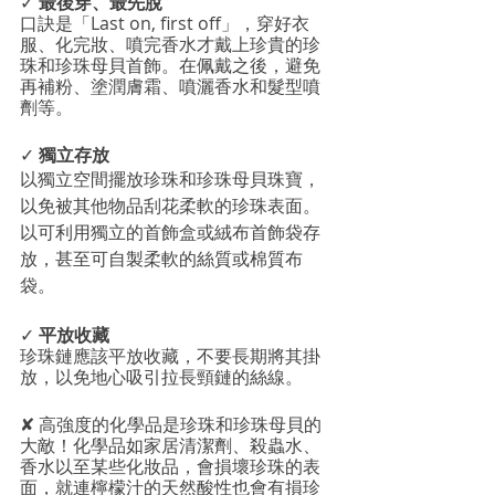
✓ 
最後穿、最先脫
口訣是「Last on, first off」，穿好衣
服、化完妝、噴完香水才戴上珍貴的珍
珠和珍珠母貝首飾。在佩戴之後，避免
再補粉、塗潤膚霜、噴灑香水和髮型噴
劑等。
✓ 
獨立存放
以獨立空間擺放珍珠和珍珠母貝珠寶，
以免被其他物品刮花柔軟的珍珠表面。
以可利用獨立的首飾盒或絨布首飾袋存
放，甚至可自製柔軟的絲質或棉質布
袋。
✓ 
平放收藏
珍珠鏈應該平放收藏，不要長期將其掛
放，以免地心吸引拉長頸鏈的絲線。
✘ 高強度的化學品是珍珠和珍珠母貝的
大敵！化學品如家居清潔劑、殺蟲水、
香水以至某些化妝品，會損壞珍珠的表
面，就連檸檬汁的天然酸性也會有損珍