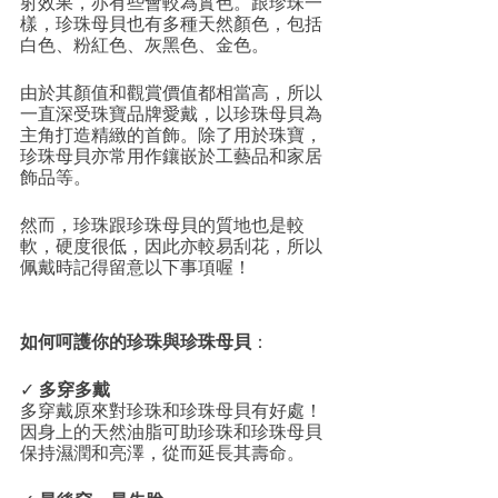
射效果，亦有些會較為實色。跟珍珠一
樣，珍珠母貝也有多種天然顏色，包括
白色、粉紅色、灰黑色、金色。
由於其顏值和觀賞價值都相當高，所以
一直深受珠寶品牌愛戴，以珍珠母貝為
主角打造精緻的首飾。除了用於珠寶，
珍珠母貝亦常用作鑲嵌於工藝品和家居
飾品等。
然而，珍珠跟珍珠母貝的質地也是較
軟，硬度很低，因此亦較易刮花，所以
佩戴時記得留意以下事項喔！
如何呵護你的珍珠與珍珠母貝
：
✓ 
多穿多戴
多穿戴原來對珍珠和珍珠母貝有好處！
因身上的天然油脂可助珍珠和珍珠母貝
保持濕潤和亮澤，從而延長其壽命。