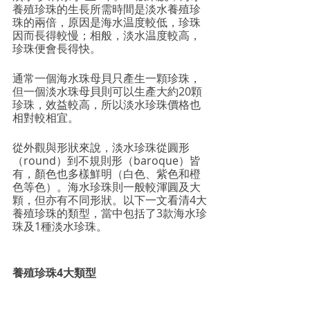
養殖珍珠的生長所需時間是淡水養殖珍
珠的兩倍，原因是海水温度較低，珍珠
因而長得較慢；相般，淡水温度較高，
珍珠便會長得快。
通常一個海水珠母貝只產生一顆珍珠，
但一個淡水珠母貝則可以生產大約20顆
珍珠，效益較高，所以淡水珍珠價格也
相對較相宜。
從外觀與形狀來說，淡水珍珠從圓形
（round）到不規則形（baroque）皆
有，顏色也多樣鮮明（白色、紫色和橙
色等色）。海水珍珠則一般較渾圓及大
顆，但亦有不同形狀。以下一文看清4大
養殖珍珠的類型，當中包括了3款海水珍
珠及1種淡水珍珠。
養殖珍珠4大類型