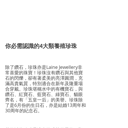
你必需認識的4大類
養殖珍珠
除了鑽石，珍珠亦是Laine Jewellery非
常喜愛的珠寶！珍珠沒有鑽石與其他寶
石的閃爍，卻有著柔美的亮澤
圓潤，
充
滿高貴氣質，特別適合在新年及隆重場
合穿戴。
珍珠堪稱水中的有機寶石，與
鑽石、紅寶石、藍寶石、綠寶石、貓眼
齊名，有「五皇一后」的美譽。珍珠除
了是6月份的生日石，亦是結婚13周年和
30周年的紀念石。