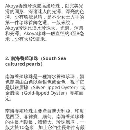
Akoya養殖珍珠屬高級珍珠，以完美光
滑的圓形、深邃迷人的光澤、漂亮的色
澤、少有瑕疵見稱，是不少女士入手的
第一件珍珠首飾之選。一般來說，
Akoya珍珠比淡水珍珠大、光滑、渾圓
和亮澤。Akoya珍珠一般直徑約3至8毫
米，少有大於9毫米。
2. 南海養殖珍珠（South Sea 
cultured pearls）
南海養殖珍珠是一種海水養殖珍珠，顏
色範圍由白色以至銀色或金色，視乎它
是以銀唇蠔（Silver-lipped Oyster）或
金唇蠔（Gold-lipped Oyster）養殖而
定。
南海養殖珍珠主要產自澳大利亞、印度
尼西亞、菲律賓、緬甸。南海養殖珍珠
的生長周期長，體積大、珍珠層厚，一
般大於10毫米，加上它們生長條件有嚴