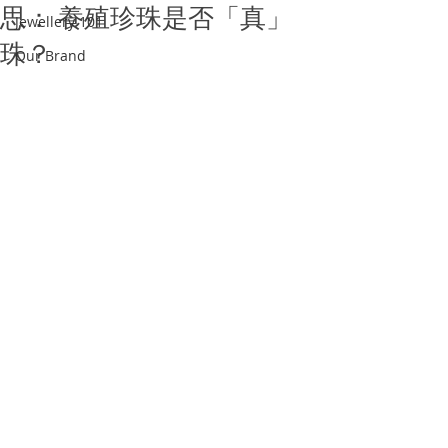
思： 養殖珍珠是否「真」
Jewellery 101
珠？
Our Brand