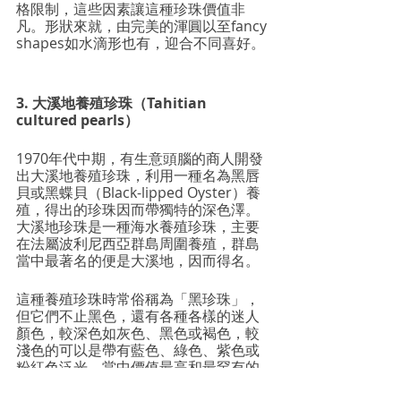
格限制，這些因素讓這種珍珠價值非
凡。形狀來就，由完美的渾圓以至fancy 
shapes如水滴形也有，迎合不同喜好。
3. 大溪地養殖珍珠（Tahitian 
cultured pearls）
1970年代中期，有生意頭腦的商人開發
出大溪地養殖珍珠，利用一種名為黑唇
貝或黑蝶貝（Black-lipped Oyster）養
殖，得出的珍珠因而帶獨特的深色澤。
大溪地珍珠是一種海水養殖珍珠，主要
在法屬波利尼西亞群島周圍養殖，群島
當中最著名的便是大溪地，因而得名。
這種養殖珍珠時常俗稱為「黑珍珠」，
但它們不止黑色，還有各種各樣的迷人
顏色，較深色如灰色、黑色或褐色，較
淺色的可以是帶有藍色、綠色、紫色或
粉紅色泛光，當中價值最高和最罕有的
是「孔雀綠」。南洋珍珠和大溪地珍珠
一般也較Akoya珍珠大，可達9至14毫