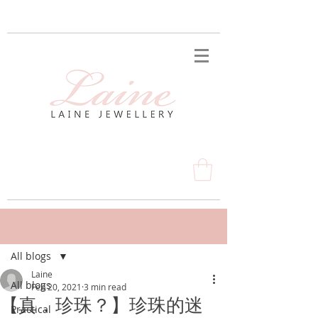
Post
All blogs
Laine
All blogs
Feb 20, 2021
3 min read
【真．珍珠？】珍珠的迷
Practical