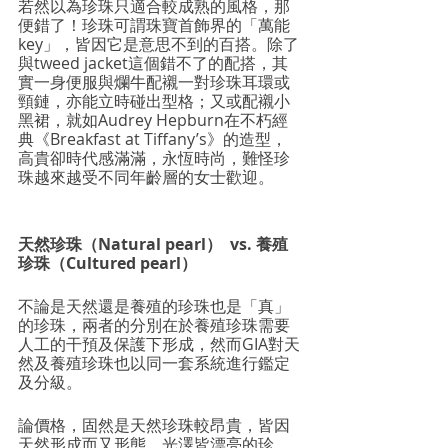
若然以為珍珠只適合較成熟的風格，那
便錯了！珍珠可謂珠寶首飾界的「萬能
key」，皆因它是意思不到的百搭。除了
與tweed jacket這個錯不了的配搭，其
實一身便服與爛牛配襯一對珍珠耳環或
頸鏈，亦能立時碰出型格；又或配襯小
黑裙，就如Audrey Hepburn在不朽經
典《Breakfast at Tiffany’s》的造型，
高貴卻時代感滿滿，永恆時尚，難怪珍
珠越來越受不同年齡層的女士歡迎。
天然珍珠（Natural pearl）  vs. 養殖
珍珠（Cultured pearl）
不論是天然還是養殖的珍珠也是「真」
的珍珠，兩者的分別在於養殖珍珠需要
人工的干預及保護下形成，然而GIA對天
然及養殖珍珠也以同一套系統進行鑑定
及分級。
論價格，固然是天然珍珠較昂貴，皆因
天然形成而又形態、光澤皆漂亮的珍